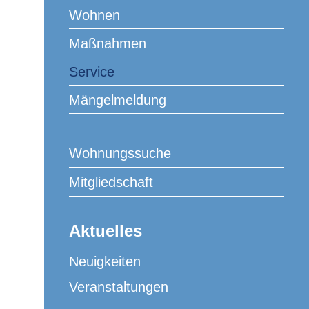
Wohnen
Maßnahmen
Service
Service
Mängelmeldung
Wohnungssuche
Mitgliedschaft
Service
Aktuelles
Gemeinschaftsraum
Neuigkeiten
Feste feiern wie sie fallen. So viel Spaß das auch
macht – die eigene Wohnung für Partyaktivitäten zu
Veranstaltungen
nutzen ist nicht immer der ganz große Spaß. Gut zu
wissen, dass unsere Genossenschaft für private