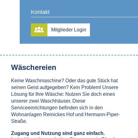
Feiern ihrer Mitglieder einen Gemeinschaftsraum zur
Kontakt
Verfügung stellt. Dieser Raum liegt in der Hermann-
Piper-Straße, bietet Platz für 24 Personen und
verfügt über eine Küchenzeile.
Mitglieder Login
Was das kostet?
Gar nichts! Nähere Informationen gibt’s bei dem
Hauswart vom Gebiet aus der Hermann-Piper-Str.
Wäschereien
Keine Waschmaschine? Oder das gute Stück hat
seinen Geist aufgegeben? Kein Problem! Unsere
Lösung für Ihre Wäsche: Nutzen Sie doch eines
unserer zwei Waschhäuser. Diese
Serviceeinrichtungen befinden sich in den
Wohnanlagen Reinickes Hof und Hermann-Piper-
Straße.
Zugang und Nutzung sind ganz einfach.