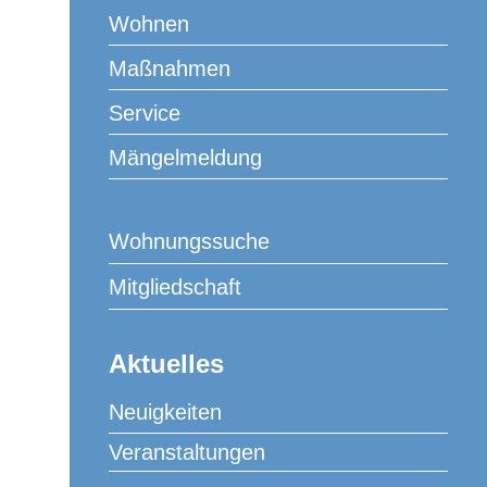
Möchten Sie in die Welt des Strickens eintauchen und Ihr
Wohnen
Fingergeschick unter Beweis stellen? Ob Sie Anfängerin
Maßnahmen
bzw. Anfängerin oder bereits reichlich Erfahrung
mitbringen spielt in diesem Kurs keine Rolle. Bei
Service
unserem Stricknachmittag können Sie frei nach Belieben
stricken, neue Techniken erlernen und Ihrer Kreativität
Mängelmeldung
freien Lauf lassen.
Für eine optimale Organisation bitten wir Sie um eine
Wohnungssuche
Anmeldung bei Frau Gottemeier. Wir wünschen Ihnen
viele schöne Strickprojekte und einen entspannten
Mitgliedschaft
Nachmittag.
Aktuelles
Zum Kalender hinzufügen
Neuigkeiten
Veranstaltungen