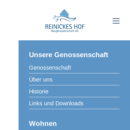
Unsere Genossenschaft
« Alle Veranstaltungen
Genossenschaft
Diese Veranstaltung hat bereits stattgefunden.
Über uns
Stricken
Historie
Links und Downloads
3. März | 15:00
–
17:00
Veranstaltungsserie
(Alle ansehen)
Wohnen