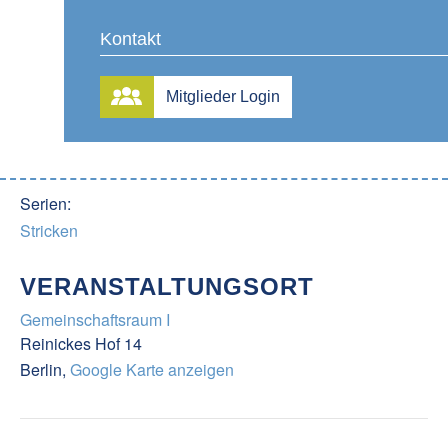
Kontakt
DETAILS
VERANSTALTER
Fr. Gottemeier
Datum:
Mitglieder Login
Telefon
3. März
0175 433 18 24
Zeit:
15:00 – 17:00
Serien:
Stricken
VERANSTALTUNGSORT
Gemeinschaftsraum I
Reinickes Hof 14
Berlin
,
Google Karte anzeigen