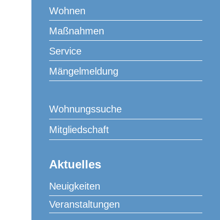
angenehmer Atmosphäre über Alltagsthemen und vieles
Wohnen
mehr aus. Dieses Beisammensein bietet eine gute
Gelegenheit für nette, konstruktive Gespräche und eine
Maßnahmen
entspannte Zeit.
Service
Melden Sie sich gern bei Interesse an einer Teilnahme
Mängelmeldung
bei Frau Schorlemmer an. Wir wünschen Ihnen tolle
Gespräche!
Wohnungssuche
Mitgliedschaft
Zum Kalender hinzufügen
Aktuelles
Neuigkeiten
DETAILS
VERANSTALTER
Veranstaltungen
Fr. Schorlemmer
Datum:
Telefon