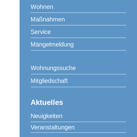
Wohnen
Maßnahmen
Service
Mängelmeldung
Wohnungssuche
Mitgliedschaft
Aktuelles
Neuigkeiten
Copyright © 2024 Reinickes Hof – All rights Reserved.
Veranstaltungen
Datenschutz
Impressum